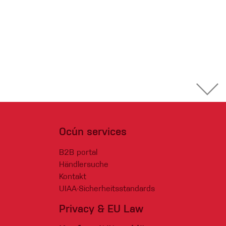
Ocún services
B2B portal
Händlersuche
Kontakt
UIAA-Sicherheitsstandards
Privacy & EU Law