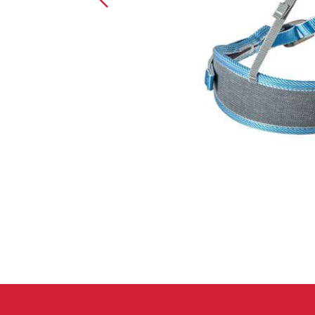
Handschuhe
Kletterbekl
Männer
Frauen