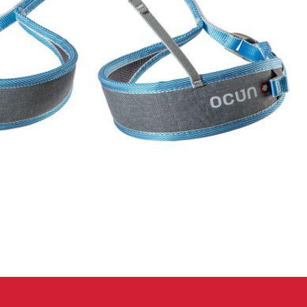
eidung
Kletterhose
T-shirt
Jacke
Kletterhose
T-shirt
Jacke