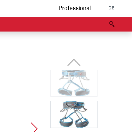
Professional
DE
s
Partners
B2B portal
Konformitätserklärung
Events
Bouldering
Kletterhalle
Klettersteig
Multipitch/tradclimb