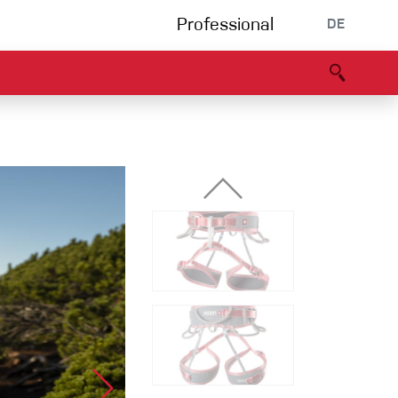
Professional
DE
s
Partners
B2B portal
Konformitätserklärung
Events
Bouldering
Kletterhalle
Klettersteig
Multipitch/tradclimb