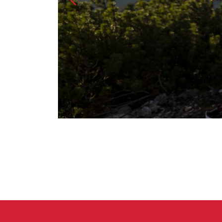
Handschuhe
Kletterbekl
Männer
Frauen