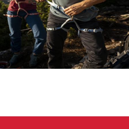
eidung
Kletterhose
T-shirt
Jacke
Kletterhose
T-shirt
Jacke