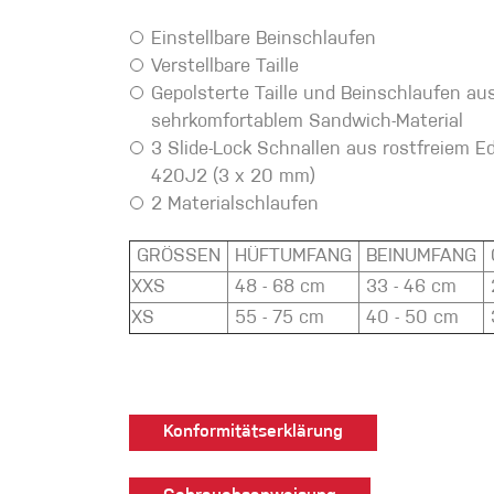
Handschuhe
Einstellbare Beinschlaufen
Verstellbare Taille
Gepolsterte Taille und Beinschlaufen au
Kletterbekl
sehrkomfortablem Sandwich-Material
Männer
3 Slide-Lock Schnallen aus rostfreiem E
420J2 (3 x 20 mm)
2 Materialschlaufen
GRÖSSEN
HÜFTUMFANG
BEINUMFANG
XXS
48 - 68 cm
33 - 46 cm
XS
55 - 75 cm
40 - 50 cm
Frauen
Konformitätserklärung