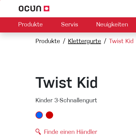
Produkte
Servis
Neuigkeiten
Hardware
Händlersuche
Produkte
Kontakt
Klettergurte
Downloads
Über uns
Twist Kid
Climbing L
Kletterschuhe
Sicherung
Klettergurte
Express-S
Seile
Twist Kid
Karabiner
Bouldermatten
Kinder 3-Schnallengurt
Via ferrata
Schlingen
Helme
Finde einen Händler