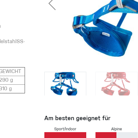
s
eidung
Kletterhose
delstahlSS-
T-shirt
Jacke
GEWICHT
290 g
310 g
Kletterhose
T-shirt
Am besten geeignet für
Jacke
Sport/Indoor
Alpine