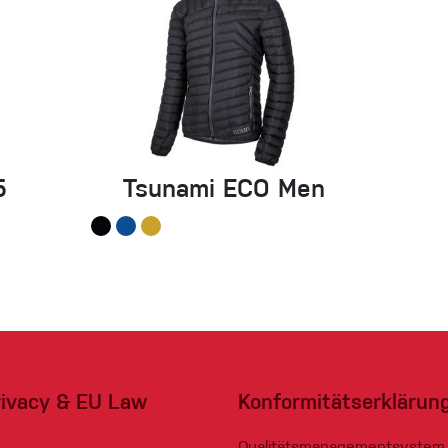
5
Tsunami ECO Men
rivacy & EU Law
Konformitätserklärun