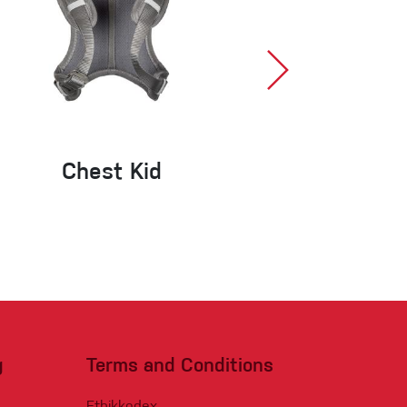
Chest Kid
R
g
Terms and Conditions