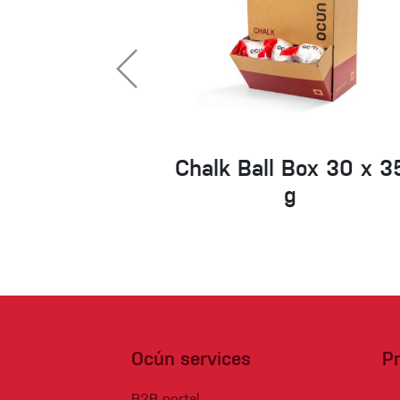
Chalk Ball Box 30 x 3
g
Ocún services
P