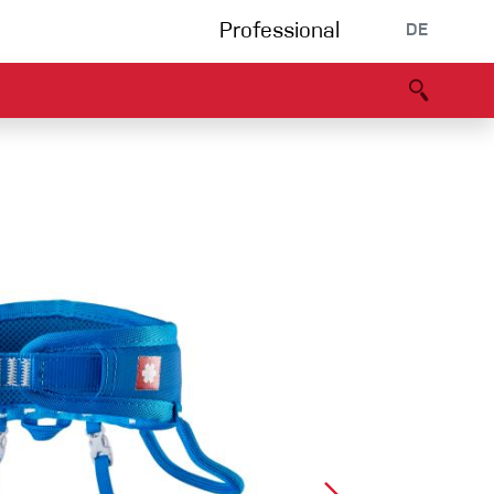
Professional
DE
s
Partners
B2B portal
Konformitätserklärung
Events
Bouldering
Kletterhalle
Klettersteig
Multipitch/tradclimb