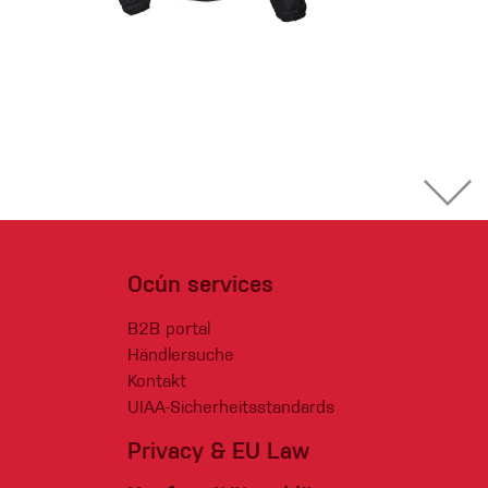
Ocún services
B2B portal
Händlersuche
Kontakt
UIAA-Sicherheitsstandards
Privacy & EU Law