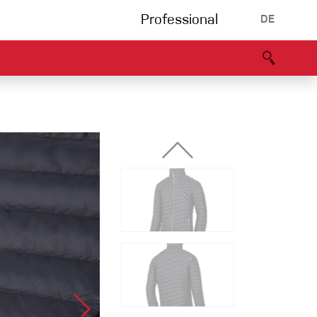
Professional
DE
s
Partners
B2B portal
Konformitätserklärung
Events
Bouldering
Kletterhalle
Klettersteig
Multipitch/tradclimb