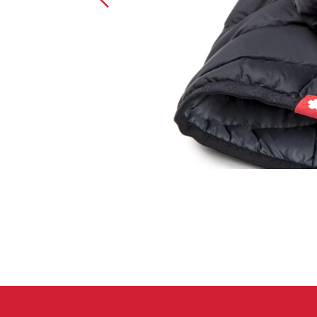
Handschuhe
Kletterbekl
Männer
Frauen