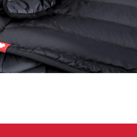
eidung
Kletterhose
T-shirt
Jacke
Kletterhose
T-shirt
Jacke