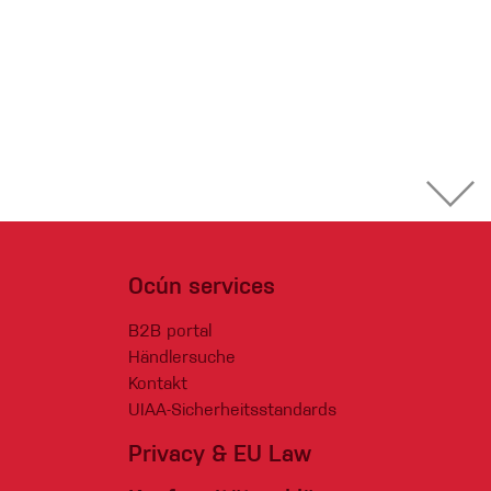
Ocún services
B2B portal
Händlersuche
Kontakt
UIAA-Sicherheitsstandards
Privacy & EU Law