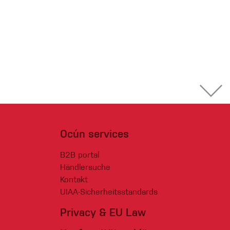
Ocún services
B2B portal
Händlersuche
Kontakt
UIAA-Sicherheitsstandards
Privacy & EU Law