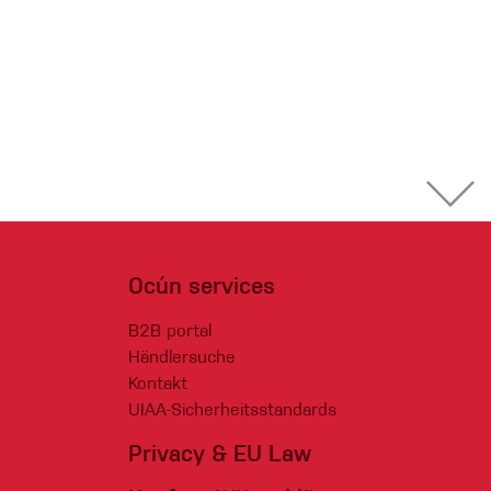
Ocún services
B2B portal
Händlersuche
Kontakt
UIAA-Sicherheitsstandards
Privacy & EU Law