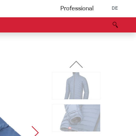
Professional
DE
s
Partners
B2B portal
Konformitätserklärung
Events
Bouldering
Kletterhalle
Klettersteig
Multipitch/tradclimb