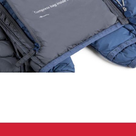
eidung
Kletterhose
T-shirt
Jacke
Kletterhose
T-shirt
Jacke