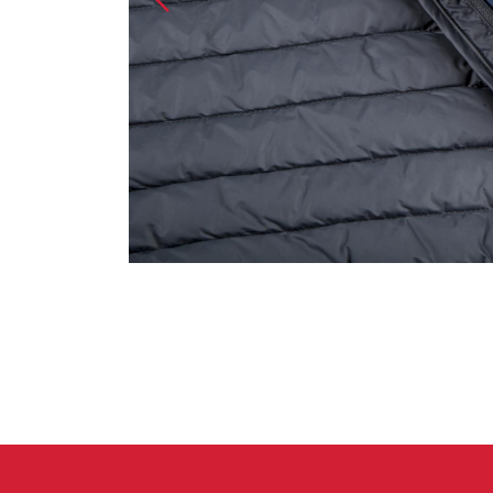
Handschuhe
Kletterbekl
Männer
Frauen