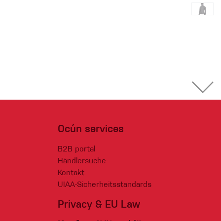
Ocún services
B2B portal
Händlersuche
Kontakt
UIAA-Sicherheitsstandards
Privacy & EU Law