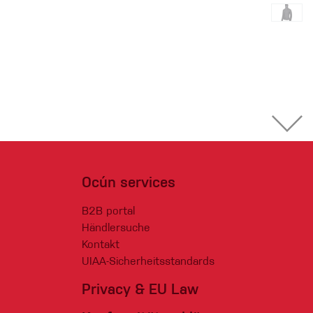
Ocún services
B2B portal
Händlersuche
Kontakt
UIAA-Sicherheitsstandards
Privacy & EU Law