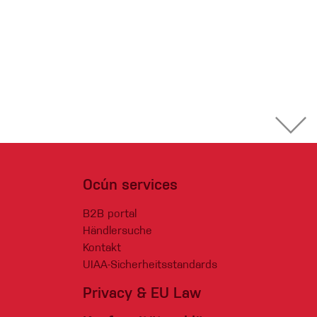
Ocún services
B2B portal
Händlersuche
Kontakt
UIAA-Sicherheitsstandards
Privacy & EU Law