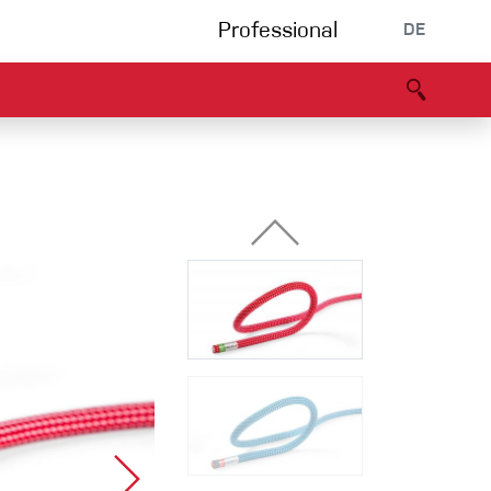
Professional
DE
s
Partners
B2B portal
Konformitätserklärung
Events
Bouldering
Kletterhalle
Klettersteig
Multipitch/tradclimb