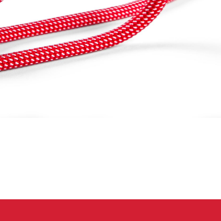
eidung
Kletterhose
T-shirt
Jacke
Kletterhose
T-shirt
Jacke