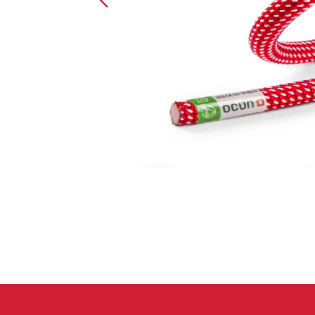
Handschuhe
Kletterbekl
Männer
Frauen