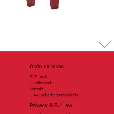
Ocún services
B2B portal
Händlersuche
Kontakt
UIAA-Sicherheitsstandards
Privacy & EU Law