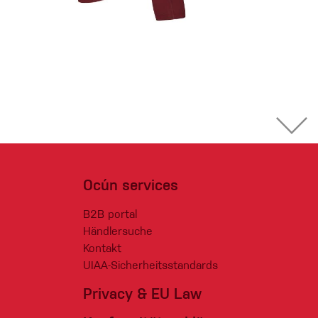
Ocún services
B2B portal
Händlersuche
Kontakt
UIAA-Sicherheitsstandards
Privacy & EU Law