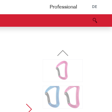
Professional
DE
s
Partners
B2B portal
Konformitätserklärung
Events
Bouldering
Kletterhalle
Klettersteig
Multipitch/tradclimb