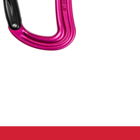
eidung
Kletterhose
T-shirt
Jacke
Kletterhose
T-shirt
Jacke