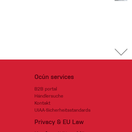
Ocún services
B2B portal
Händlersuche
Kontakt
UIAA-Sicherheitsstandards
Privacy & EU Law