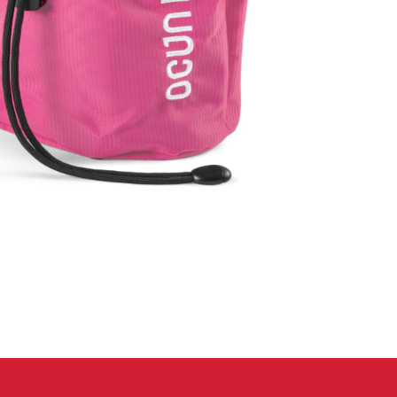
eidung
Kletterhose
T-shirt
Jacke
Kletterhose
T-shirt
Jacke