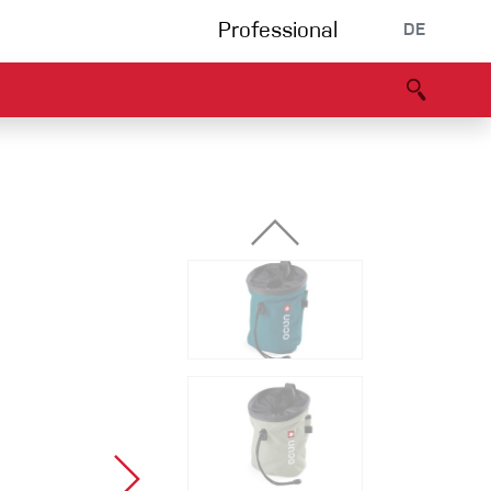
Professional
DE
s
Partners
B2B portal
Konformitätserklärung
Events
Bouldering
Kletterhalle
Klettersteig
Multipitch/tradclimb