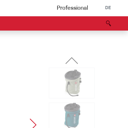
Professional
DE
s
Partners
B2B portal
Konformitätserklärung
Events
Bouldering
Kletterhalle
Klettersteig
Multipitch/tradclimb