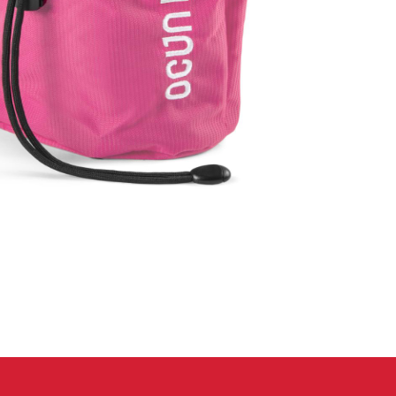
eidung
Kletterhose
T-shirt
Jacke
Kletterhose
T-shirt
Jacke