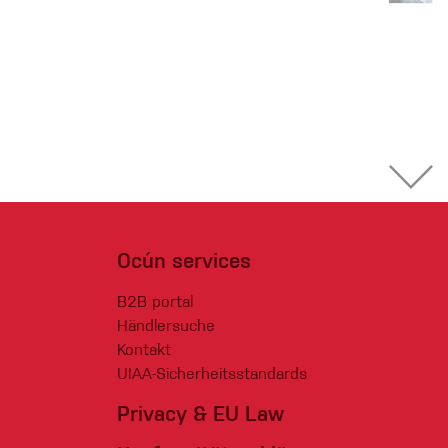
Ocún services
B2B portal
Händlersuche
Kontakt
UIAA-Sicherheitsstandards
Privacy & EU Law