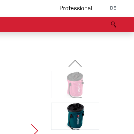
Professional
DE
s
Partners
B2B portal
Konformitätserklärung
Events
Bouldering
Kletterhalle
Klettersteig
Multipitch/tradclimb