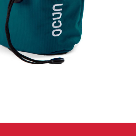
eidung
Kletterhose
T-shirt
Jacke
Kletterhose
T-shirt
Jacke