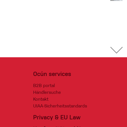
Ocún services
B2B portal
Händlersuche
Kontakt
UIAA-Sicherheitsstandards
Privacy & EU Law