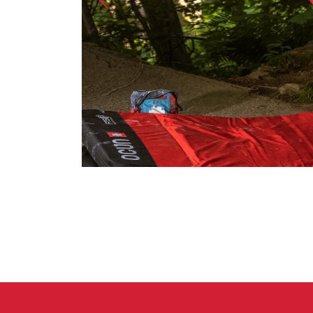
Handschuhe
Kletterbekl
Männer
Frauen