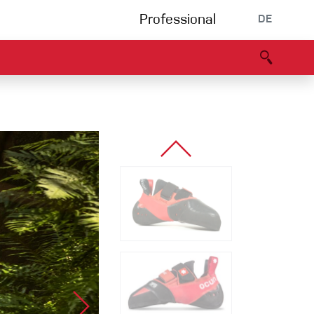
Professional
DE
s
Partners
B2B portal
Konformitätserklärung
Events
Bouldering
Kletterhalle
Klettersteig
Multipitch/tradclimb