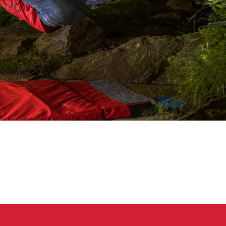
eidung
Kletterhose
T-shirt
Jacke
Kletterhose
T-shirt
Jacke