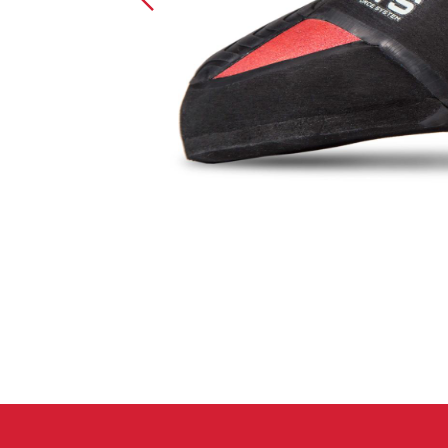
Handschuhe
Kletterbekl
Männer
Frauen