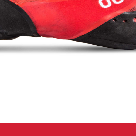
eidung
Kletterhose
T-shirt
Jacke
Kletterhose
T-shirt
Jacke