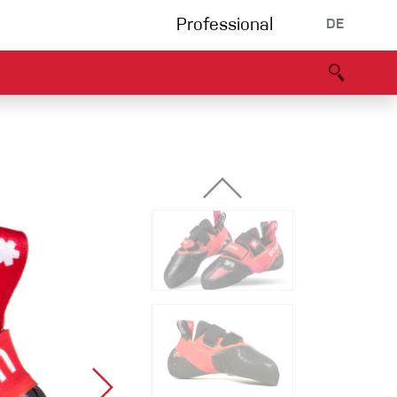
Professional
DE
s
Partners
B2B portal
Konformitätserklärung
Events
Bouldering
Kletterhalle
Klettersteig
Multipitch/tradclimb