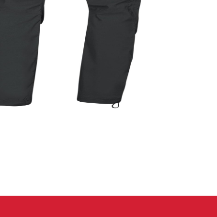
eidung
Kletterhose
T-shirt
Jacke
Kletterhose
T-shirt
Jacke