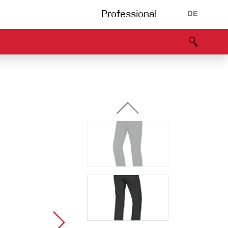
Professional
DE
s
Partners
B2B portal
Konformitätserklärung
Events
Bouldering
Kletterhalle
Klettersteig
Multipitch/tradclimb