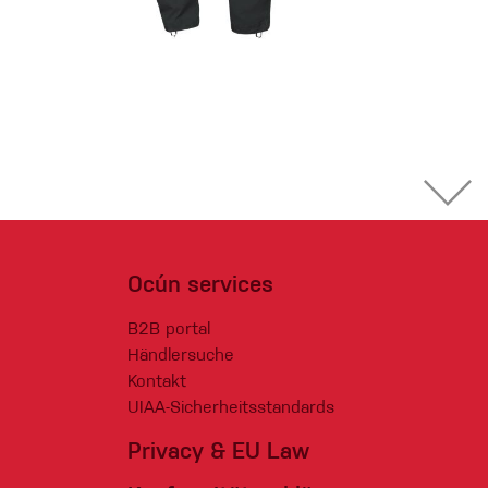
Ocún services
B2B portal
Händlersuche
Kontakt
UIAA-Sicherheitsstandards
Privacy & EU Law