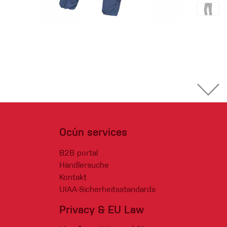
Ocún services
B2B portal
Händlersuche
Kontakt
UIAA-Sicherheitsstandards
Privacy & EU Law