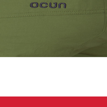
eidung
Kletterhose
T-shirt
Jacke
Kletterhose
T-shirt
Jacke