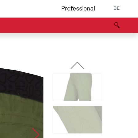
Professional
DE
s
Partners
B2B portal
Konformitätserklärung
Events
Bouldering
Kletterhalle
Klettersteig
Multipitch/tradclimb