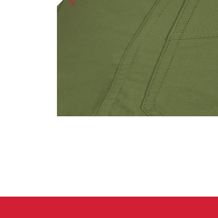
Handschuhe
Kletterbekl
Männer
Frauen