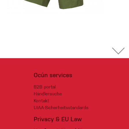
Ocún services
B2B portal
Händlersuche
Kontakt
UIAA-Sicherheitsstandards
Privacy & EU Law