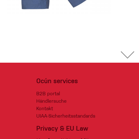
Ocún services
B2B portal
Händlersuche
Kontakt
UIAA-Sicherheitsstandards
Privacy & EU Law