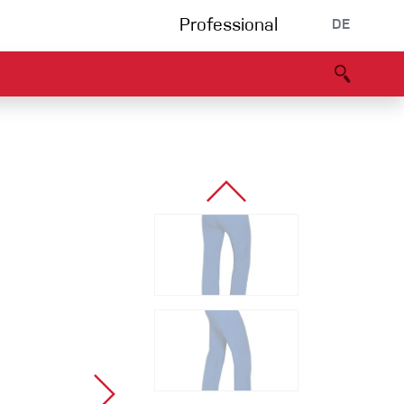
Professional
DE
s
Partners
B2B portal
Konformitätserklärung
Events
Bouldering
Kletterhalle
Klettersteig
Multipitch/tradclimb