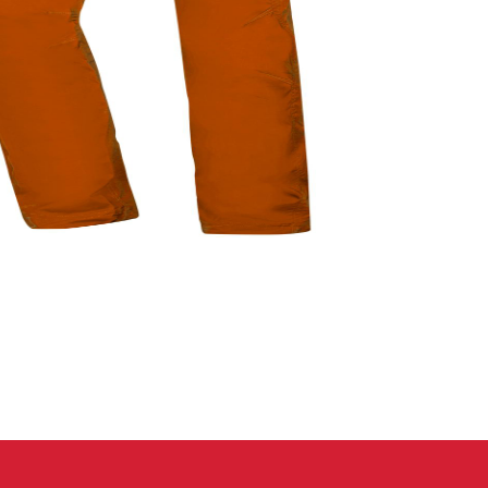
eidung
Kletterhose
T-shirt
Jacke
Kletterhose
T-shirt
Jacke