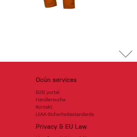
Ocún services
B2B portal
Händlersuche
Kontakt
UIAA-Sicherheitsstandards
Privacy & EU Law