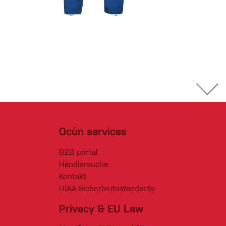
Ocún services
B2B portal
Händlersuche
Kontakt
UIAA-Sicherheitsstandards
Privacy & EU Law