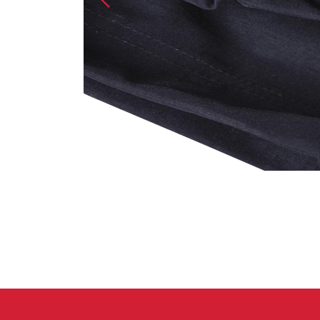
Handschuhe
Kletterbekl
Männer
Frauen