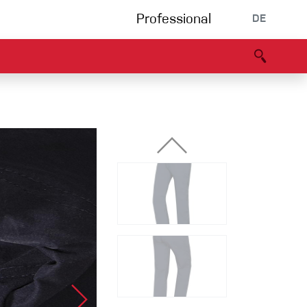
Professional
DE
s
Partners
B2B portal
Konformitätserklärung
Events
Bouldering
Kletterhalle
Klettersteig
Multipitch/tradclimb