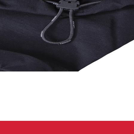
eidung
Kletterhose
T-shirt
Jacke
Kletterhose
T-shirt
Jacke