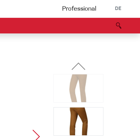
Professional
DE
s
Partners
B2B portal
Konformitätserklärung
Events
Bouldering
Kletterhalle
Klettersteig
Multipitch/tradclimb