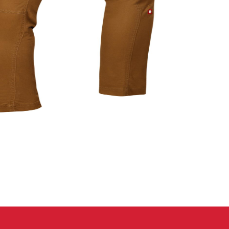
eidung
Kletterhose
T-shirt
Jacke
Kletterhose
T-shirt
Jacke