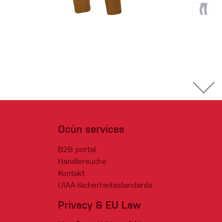
Ocún services
B2B portal
Händlersuche
Kontakt
UIAA-Sicherheitsstandards
Privacy & EU Law