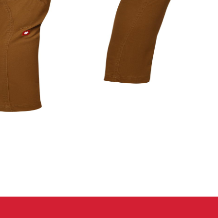
eidung
Kletterhose
T-shirt
Jacke
Kletterhose
T-shirt
Jacke