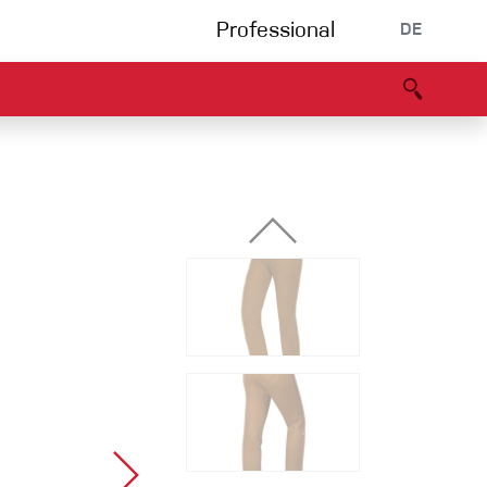
Professional
DE
s
Partners
B2B portal
Konformitätserklärung
Events
Bouldering
Kletterhalle
Klettersteig
Multipitch/tradclimb