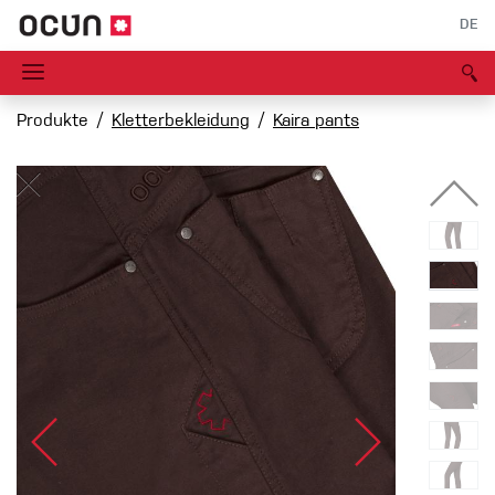
DE
Produkte
Kletterbekleidung
Kaira pants