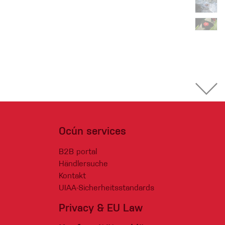
Ocún services
B2B portal
Händlersuche
Kontakt
UIAA-Sicherheitsstandards
Privacy & EU Law