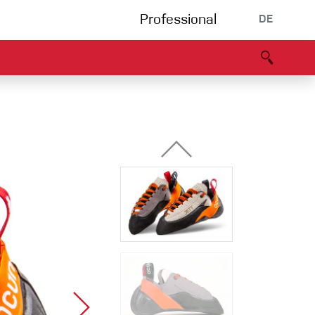
Professional
DE
s
Partners
B2B portal
Konformitätserklärung
Events
Bouldering
Kletterhalle
Klettersteig
Multipitch/tradclimb