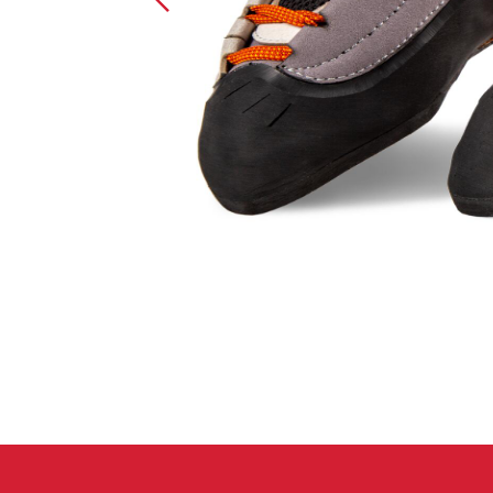
Handschuhe
Kletterbekl
Männer
Frauen