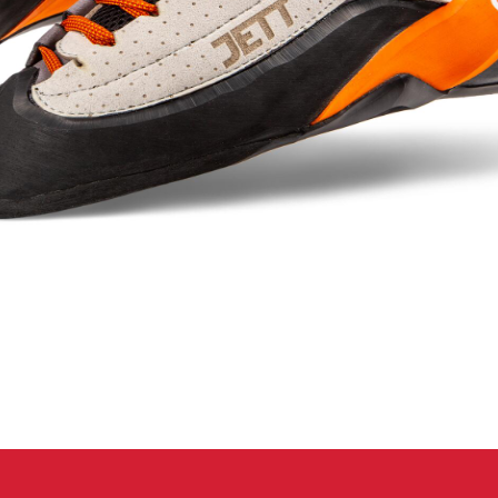
eidung
Kletterhose
T-shirt
Jacke
Kletterhose
T-shirt
Jacke