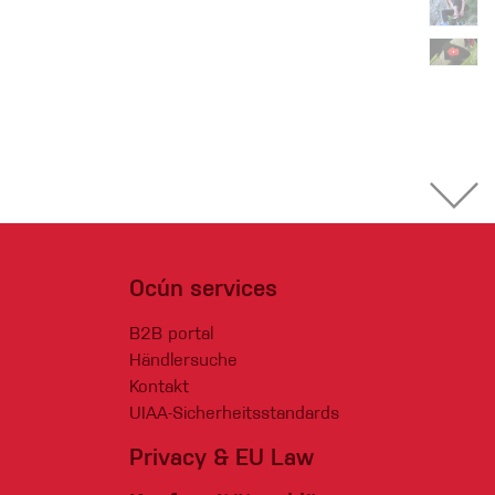
Ocún services
B2B portal
Händlersuche
Kontakt
UIAA-Sicherheitsstandards
Privacy & EU Law