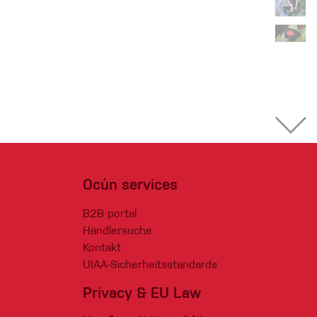
Ocún services
B2B portal
Händlersuche
Kontakt
UIAA-Sicherheitsstandards
Privacy & EU Law