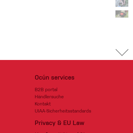
Ocún services
B2B portal
Händlersuche
Kontakt
UIAA-Sicherheitsstandards
Privacy & EU Law