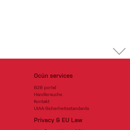
Ocún services
B2B portal
Händlersuche
Kontakt
UIAA-Sicherheitsstandards
Privacy & EU Law