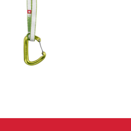
eidung
Kletterhose
T-shirt
Jacke
Kletterhose
T-shirt
Jacke