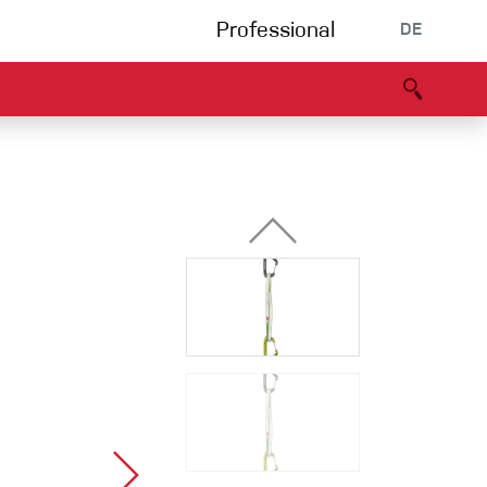
Professional
DE
s
Partners
B2B portal
Konformitätserklärung
Events
Bouldering
Kletterhalle
Klettersteig
Multipitch/tradclimb