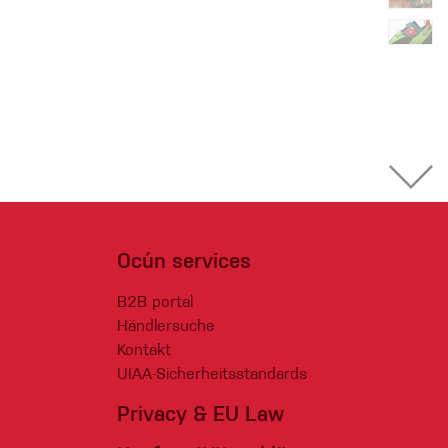
Ocún services
B2B portal
Händlersuche
Kontakt
UIAA-Sicherheitsstandards
Privacy & EU Law