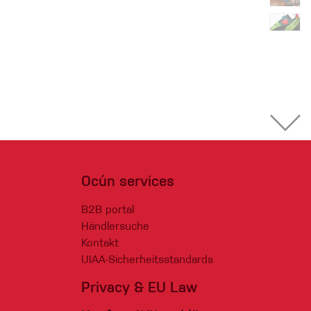
Ocún services
B2B portal
Händlersuche
Kontakt
UIAA-Sicherheitsstandards
Privacy & EU Law