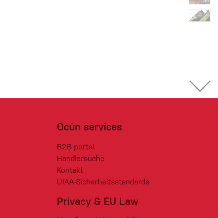
Ocún services
B2B portal
Händlersuche
Kontakt
UIAA-Sicherheitsstandards
Privacy & EU Law