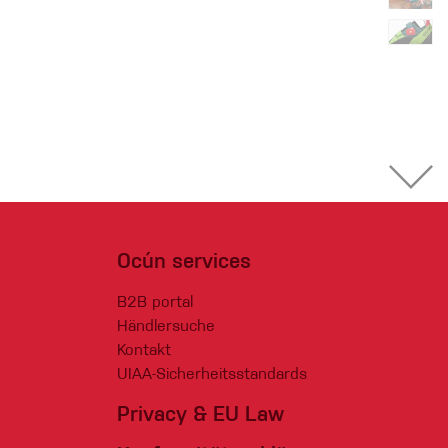
Ocún services
B2B portal
Händlersuche
Kontakt
UIAA-Sicherheitsstandards
Privacy & EU Law